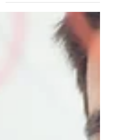
fundamental na arrecadação dos estados
brasileiros. Instituído pela Constituição de
1988 e regulamentado pela Lei
Complementar nº 87/1996, o ICMS incide
sobre a circulação de mercadorias,
prestação de serviços de transporte
interestadual e intermunicipal, e sobre
serviços de comunicação. O que é o ICMS O
ICMS é um imposto indireto, ou seja, é
repassado ao consumid