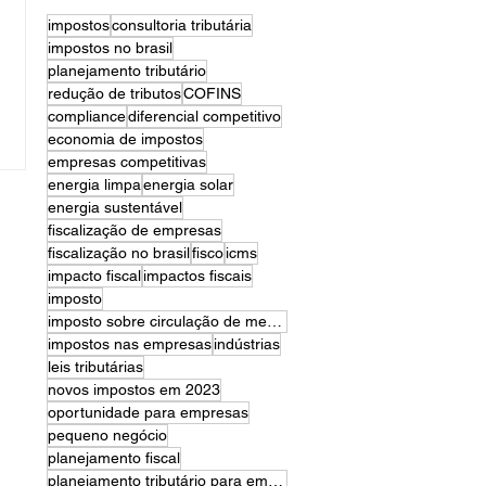
impostos
consultoria tributária
impostos no brasil
planejamento tributário
redução de tributos
COFINS
compliance
diferencial competitivo
economia de impostos
empresas competitivas
energia limpa
energia solar
energia sustentável
fiscalização de empresas
fiscalização no brasil
fisco
icms
impacto fiscal
impactos fiscais
imposto
imposto sobre circulação de mercadorias e serviços
impostos nas empresas
indústrias
leis tributárias
novos impostos em 2023
oportunidade para empresas
pequeno negócio
planejamento fiscal
planejamento tributário para empresas