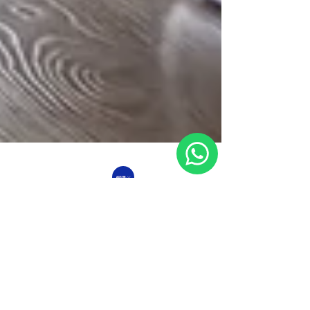
ADS BR
COFINS: Solicitação de
Recuperação O Guia Definitivo
Está considerando a recuperação de COFINS