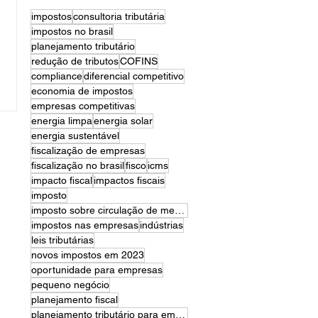
impostos
consultoria tributária
impostos no brasil
planejamento tributário
redução de tributos
COFINS
compliance
diferencial competitivo
economia de impostos
empresas competitivas
energia limpa
energia solar
energia sustentável
fiscalização de empresas
fiscalização no brasil
fisco
icms
impacto fiscal
impactos fiscais
imposto
imposto sobre circulação de mercadorias e serviços
impostos nas empresas
indústrias
leis tributárias
novos impostos em 2023
oportunidade para empresas
pequeno negócio
planejamento fiscal
planejamento tributário para empresas